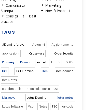
Comunicato
Marketing
Stampa
Novità Prodotti
Consigli e Best
practice
TAGS
#Dominoforever
Acronimi
Aggiornamento
applicazioni
Crossware
CyberSecurity
Digiway
Domino
e-mail
Ebook
GDPR
HCL
HCL Domino
Ibm
ibm domino
Ibm Notes
Ics - Ibm Collaboration Solutions (Lotus)
Libraesva
Lotus Domino
lotus notes
Lotus Software
Msp
Notes
PEC
qr-code