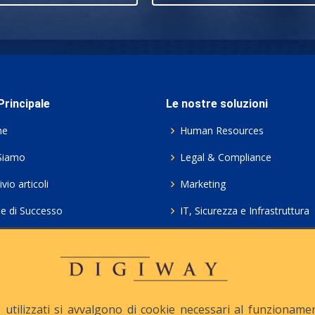
rincipale
Le nostre soluzioni
me
Human Resources
Siamo
Legal & Compliance
vio articoli
Marketing
ie di Successo
IT, Sicurezza e Infrastruttura
ie Policy
Servizi professionali HCL Do
acy
Consulenza ICT e Licenze
iesta Contatto
Crea gratis il tuo QrCode
utilizzati si avvalgono di cookie necessari al funzionamento