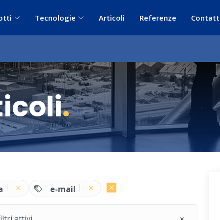
otti
Tecnologie
Articoli
Referenze
Contatt
icoli
.
a
e-mail
ri attivi.