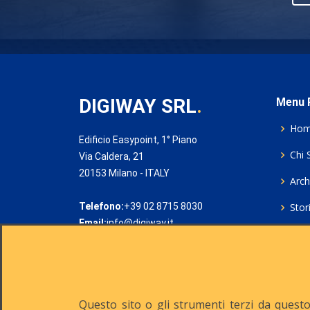
DIGIWAY SRL
.
Menu P
Ho
Edificio Easypoint, 1° Piano
Chi 
Via Caldera, 21
20153 Milano - ITALY
Archi
Telefono:
+39 02 8715 8030
Stor
Email:
info@digiway.it
Cook
Priv
Rich
Questo sito o gli strumenti terzi da questo 