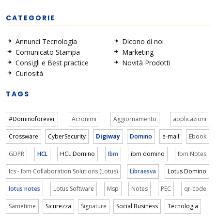
CATEGORIE
Annunci Tecnologia
Dicono di noi
Comunicato Stampa
Marketing
Consigli e Best practice
Novità Prodotti
Curiosità
TAGS
#Dominoforever
Acronimi
Aggiornamento
applicazioni
Crossware
CyberSecurity
Digiway
Domino
e-mail
Ebook
GDPR
HCL
HCL Domino
Ibm
ibm domino
Ibm Notes
Ics - Ibm Collaboration Solutions (Lotus)
Libraesva
Lotus Domino
lotus notes
Lotus Software
Msp
Notes
PEC
qr-code
Sametime
Sicurezza
Signature
Social Business
Tecnologia