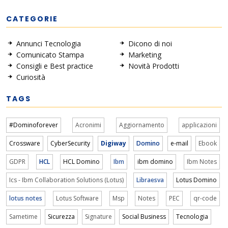
CATEGORIE
Annunci Tecnologia
Dicono di noi
Comunicato Stampa
Marketing
Consigli e Best practice
Novità Prodotti
Curiosità
TAGS
#Dominoforever
Acronimi
Aggiornamento
applicazioni
Crossware
CyberSecurity
Digiway
Domino
e-mail
Ebook
GDPR
HCL
HCL Domino
Ibm
ibm domino
Ibm Notes
Ics - Ibm Collaboration Solutions (Lotus)
Libraesva
Lotus Domino
lotus notes
Lotus Software
Msp
Notes
PEC
qr-code
Sametime
Sicurezza
Signature
Social Business
Tecnologia