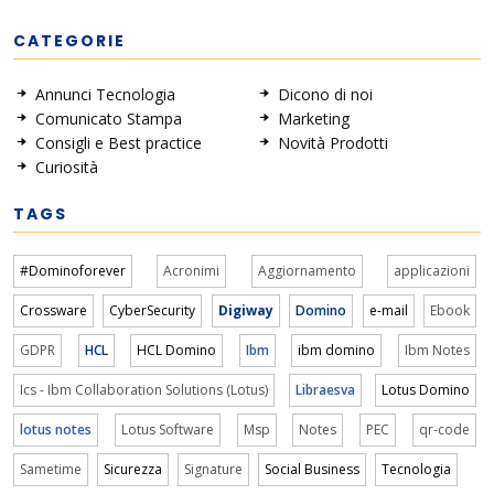
CATEGORIE
Annunci Tecnologia
Dicono di noi
Comunicato Stampa
Marketing
Consigli e Best practice
Novità Prodotti
Curiosità
TAGS
#Dominoforever
Acronimi
Aggiornamento
applicazioni
Crossware
CyberSecurity
Digiway
Domino
e-mail
Ebook
GDPR
HCL
HCL Domino
Ibm
ibm domino
Ibm Notes
Ics - Ibm Collaboration Solutions (Lotus)
Libraesva
Lotus Domino
lotus notes
Lotus Software
Msp
Notes
PEC
qr-code
Sametime
Sicurezza
Signature
Social Business
Tecnologia