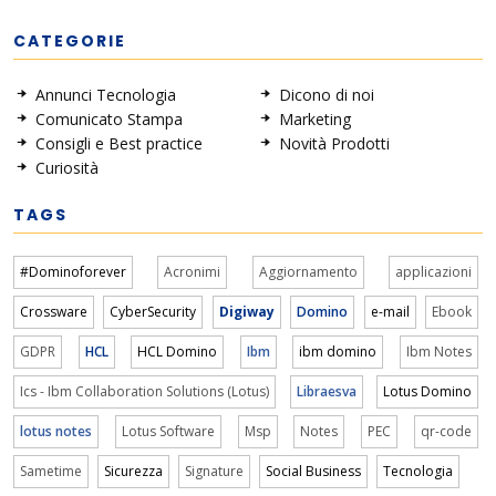
CATEGORIE
Annunci Tecnologia
Dicono di noi
Comunicato Stampa
Marketing
Consigli e Best practice
Novità Prodotti
Curiosità
TAGS
#Dominoforever
Acronimi
Aggiornamento
applicazioni
Crossware
CyberSecurity
Digiway
Domino
e-mail
Ebook
GDPR
HCL
HCL Domino
Ibm
ibm domino
Ibm Notes
Ics - Ibm Collaboration Solutions (Lotus)
Libraesva
Lotus Domino
lotus notes
Lotus Software
Msp
Notes
PEC
qr-code
Sametime
Sicurezza
Signature
Social Business
Tecnologia