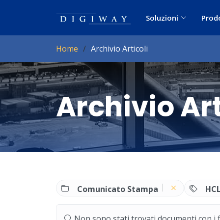
Soluzioni
Prod
Home
Archivio Articoli
Archivio Art
Comunicato Stampa
HCL
Non sono stati trovati documenti con i filt