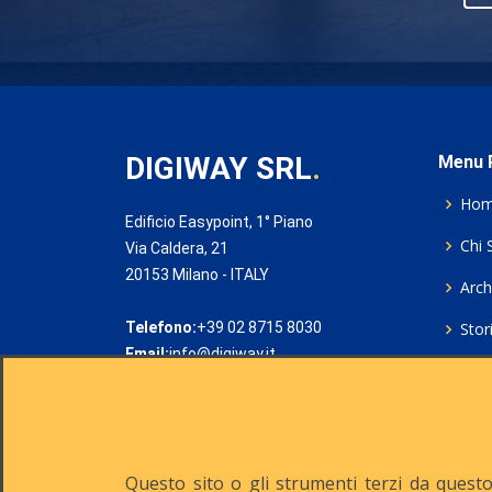
DIGIWAY SRL
.
Menu P
Ho
Edificio Easypoint, 1° Piano
Chi 
Via Caldera, 21
20153 Milano - ITALY
Archi
Telefono:
+39 02 8715 8030
Stor
Email:
info@digiway.it
Cook
Priv
Rich
Questo sito o gli strumenti terzi da questo 