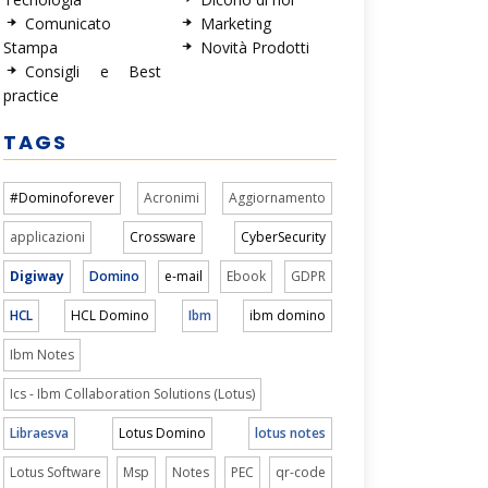
Comunicato
Marketing
Stampa
Novità Prodotti
Consigli e Best
practice
TAGS
#Dominoforever
Acronimi
Aggiornamento
applicazioni
Crossware
CyberSecurity
Digiway
Domino
e-mail
Ebook
GDPR
HCL
HCL Domino
Ibm
ibm domino
Ibm Notes
Ics - Ibm Collaboration Solutions (Lotus)
Libraesva
Lotus Domino
lotus notes
Lotus Software
Msp
Notes
PEC
qr-code