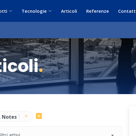
otti
Tecnologie
Articoli
Referenze
Contatt
icoli
.
 Notes
ri attivi.