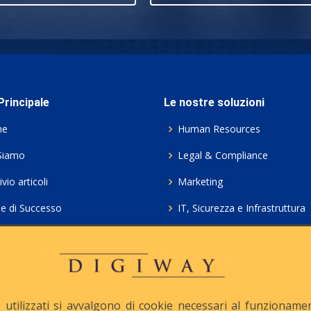
rincipale
Le nostre soluzioni
me
Human Resources
Siamo
Legal & Compliance
vio articoli
Marketing
ie di Successo
IT, Sicurezza e Infrastruttura
ie Policy
Servizi professionali HCL Do
acy
Consulenza ICT e Licenze
iesta Contatto
Crea gratis il tuo QrCode
utilizzati si avvalgono di cookie necessari al funzionamento