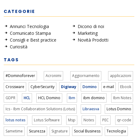
CATEGORIE
Annunci Tecnologia
Dicono di noi
Comunicato Stampa
Marketing
Consigli e Best practice
Novità Prodotti
Curiosità
TAGS
#Dominoforever
Acronimi
Aggiornamento
applicazioni
Crossware
CyberSecurity
Digiway
Domino
e-mail
Ebook
GDPR
HCL
HCL Domino
Ibm
ibm domino
Ibm Notes
Ics - Ibm Collaboration Solutions (Lotus)
Libraesva
Lotus Domino
lotus notes
Lotus Software
Msp
Notes
PEC
qr-code
Sametime
Sicurezza
Signature
Social Business
Tecnologia