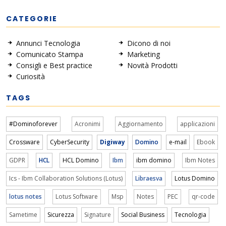
CATEGORIE
Annunci Tecnologia
Dicono di noi
Comunicato Stampa
Marketing
Consigli e Best practice
Novità Prodotti
Curiosità
TAGS
#Dominoforever
Acronimi
Aggiornamento
applicazioni
Crossware
CyberSecurity
Digiway
Domino
e-mail
Ebook
GDPR
HCL
HCL Domino
Ibm
ibm domino
Ibm Notes
Ics - Ibm Collaboration Solutions (Lotus)
Libraesva
Lotus Domino
lotus notes
Lotus Software
Msp
Notes
PEC
qr-code
Sametime
Sicurezza
Signature
Social Business
Tecnologia