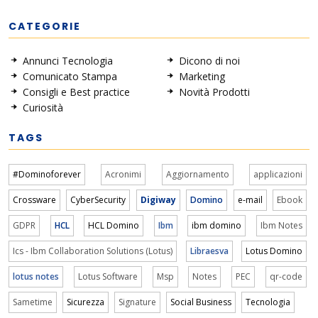
CATEGORIE
Annunci Tecnologia
Dicono di noi
Comunicato Stampa
Marketing
Consigli e Best practice
Novità Prodotti
Curiosità
TAGS
#Dominoforever
Acronimi
Aggiornamento
applicazioni
Crossware
CyberSecurity
Digiway
Domino
e-mail
Ebook
GDPR
HCL
HCL Domino
Ibm
ibm domino
Ibm Notes
Ics - Ibm Collaboration Solutions (Lotus)
Libraesva
Lotus Domino
lotus notes
Lotus Software
Msp
Notes
PEC
qr-code
Sametime
Sicurezza
Signature
Social Business
Tecnologia