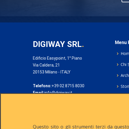
DIGIWAY SRL
.
Menu P
Ho
Edificio Easypoint, 1° Piano
Chi 
Via Caldera, 21
20153 Milano - ITALY
Archi
Telefono:
+39 02 8715 8030
Stor
Email:
info@digiway.it
Cook
Priv
Rich
Questo sito o gli strumenti terzi da questo 