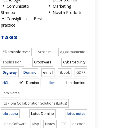
Comunicato
Marketing
Stampa
Novità Prodotti
Consigli e Best
practice
TAGS
#Dominoforever
Acronimi
Aggiornamento
applicazioni
Crossware
CyberSecurity
Digiway
Domino
e-mail
Ebook
GDPR
HCL
HCL Domino
Ibm
ibm domino
Ibm Notes
Ics - Ibm Collaboration Solutions (Lotus)
Libraesva
Lotus Domino
lotus notes
Lotus Software
Msp
Notes
PEC
qr-code