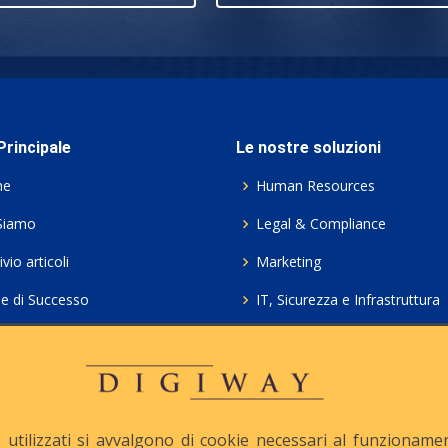
rincipale
Le nostre soluzioni
me
Human Resources
Siamo
Legal & Compliance
vio articoli
Marketing
ie di Successo
IT, Sicurezza e Infrastruttura
ie Policy
Servizi professionali HCL Do
acy
Consulenza ICT e Licenze
iesta Contatto
Crea gratis il tuo QrCode
utilizzati si avvalgono di cookie necessari al funzionamento