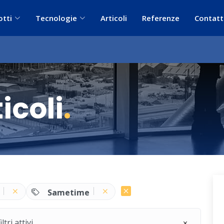
otti
Tecnologie
Articoli
Referenze
Contatt
icoli
.
Sametime
ri attivi.