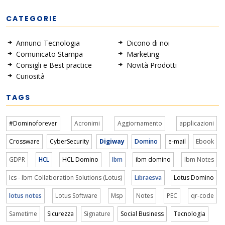
CATEGORIE
Annunci Tecnologia
Dicono di noi
Comunicato Stampa
Marketing
Consigli e Best practice
Novità Prodotti
Curiosità
TAGS
#Dominoforever
Acronimi
Aggiornamento
applicazioni
Crossware
CyberSecurity
Digiway
Domino
e-mail
Ebook
GDPR
HCL
HCL Domino
Ibm
ibm domino
Ibm Notes
Ics - Ibm Collaboration Solutions (Lotus)
Libraesva
Lotus Domino
lotus notes
Lotus Software
Msp
Notes
PEC
qr-code
Sametime
Sicurezza
Signature
Social Business
Tecnologia