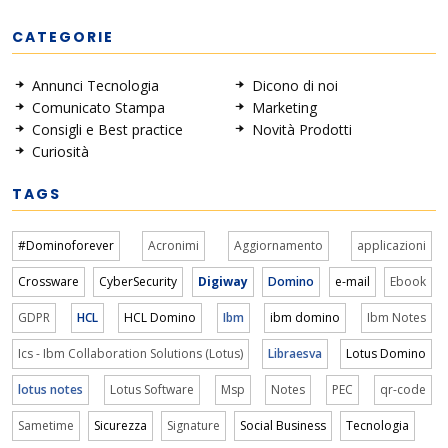
CATEGORIE
Annunci Tecnologia
Dicono di noi
Comunicato Stampa
Marketing
Consigli e Best practice
Novità Prodotti
Curiosità
TAGS
#Dominoforever
Acronimi
Aggiornamento
applicazioni
Crossware
CyberSecurity
Digiway
Domino
e-mail
Ebook
GDPR
HCL
HCL Domino
Ibm
ibm domino
Ibm Notes
Ics - Ibm Collaboration Solutions (Lotus)
Libraesva
Lotus Domino
lotus notes
Lotus Software
Msp
Notes
PEC
qr-code
Sametime
Sicurezza
Signature
Social Business
Tecnologia