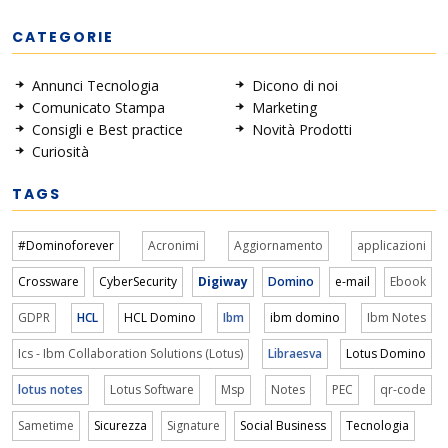
CATEGORIE
Annunci Tecnologia
Dicono di noi
Comunicato Stampa
Marketing
Consigli e Best practice
Novità Prodotti
Curiosità
TAGS
#Dominoforever
Acronimi
Aggiornamento
applicazioni
Crossware
CyberSecurity
Digiway
Domino
e-mail
Ebook
GDPR
HCL
HCL Domino
Ibm
ibm domino
Ibm Notes
Ics - Ibm Collaboration Solutions (Lotus)
Libraesva
Lotus Domino
lotus notes
Lotus Software
Msp
Notes
PEC
qr-code
Sametime
Sicurezza
Signature
Social Business
Tecnologia