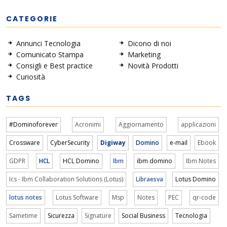
CATEGORIE
Annunci Tecnologia
Dicono di noi
Comunicato Stampa
Marketing
Consigli e Best practice
Novità Prodotti
Curiosità
TAGS
#Dominoforever
Acronimi
Aggiornamento
applicazioni
Crossware
CyberSecurity
Digiway
Domino
e-mail
Ebook
GDPR
HCL
HCL Domino
Ibm
ibm domino
Ibm Notes
Ics - Ibm Collaboration Solutions (Lotus)
Libraesva
Lotus Domino
lotus notes
Lotus Software
Msp
Notes
PEC
qr-code
Sametime
Sicurezza
Signature
Social Business
Tecnologia