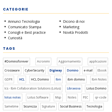
CATEGORIE
Annunci Tecnologia
Dicono di noi
Comunicato Stampa
Marketing
Consigli e Best practice
Novità Prodotti
Curiosità
TAGS
#Dominoforever
Acronimi
Aggiornamento
applicazioni
Crossware
CyberSecurity
Digiway
Domino
e-mail
Ebook
GDPR
HCL
HCL Domino
Ibm
ibm domino
Ibm Notes
Ics - Ibm Collaboration Solutions (Lotus)
Libraesva
Lotus Domino
lotus notes
Lotus Software
Msp
Notes
PEC
qr-code
Sametime
Sicurezza
Signature
Social Business
Tecnologia