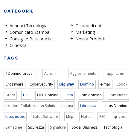
CATEGORIE
Annunci Tecnologia
Dicono di noi
Comunicato Stampa
Marketing
Consigli e Best practice
Novità Prodotti
Curiosità
TAGS
#Dominoforever
Acronimi
Aggiornamento
applicazioni
Crossware
CyberSecurity
Digiway
Domino
e-mail
Ebook
GDPR
HCL
HCL Domino
Ibm
ibm domino
Ibm Notes
Ics - Ibm Collaboration Solutions (Lotus)
Libraesva
Lotus Domino
lotus notes
Lotus Software
Msp
Notes
PEC
qr-code
Sametime
Sicurezza
Signature
Social Business
Tecnologia