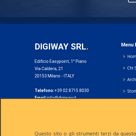
DIGIWAY SRL
.
Menu P
Ho
Edificio Easypoint, 1° Piano
Chi 
Via Caldera, 21
20153 Milano - ITALY
Archi
Telefono:
+39 02 8715 8030
Stor
Email:
info@digiway.it
Cook
Priv
Rich
Questo sito o gli strumenti terzi da questo 