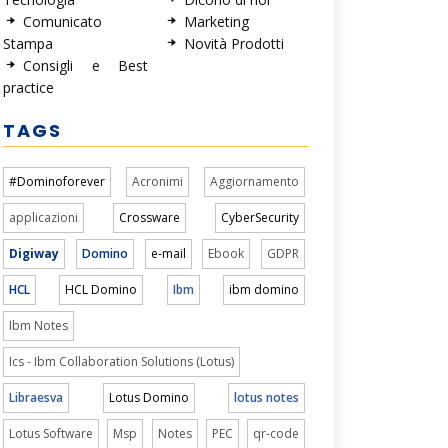
Comunicato
Marketing
Stampa
Novità Prodotti
Consigli e Best
practice
TAGS
#Dominoforever
Acronimi
Aggiornamento
applicazioni
Crossware
CyberSecurity
Digiway
Domino
e-mail
Ebook
GDPR
HCL
HCL Domino
Ibm
ibm domino
Ibm Notes
Ics - Ibm Collaboration Solutions (Lotus)
Libraesva
Lotus Domino
lotus notes
Lotus Software
Msp
Notes
PEC
qr-code