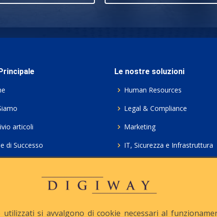
rincipale
Le nostre soluzioni
me
Human Resources
Siamo
Legal & Compliance
vio articoli
Marketing
ie di Successo
IT, Sicurezza e Infrastruttura
ie Policy
Servizi professionali HCL Do
acy
Consulenza ICT e Licenze
iesta Contatto
Crea gratis il tuo QrCode
utilizzati si avvalgono di cookie necessari al funzionamento