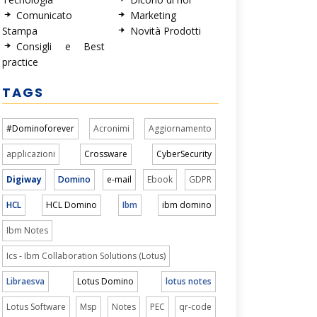
Comunicato
Marketing
Stampa
Novità Prodotti
Consigli e Best
practice
TAGS
#Dominoforever
Acronimi
Aggiornamento
applicazioni
Crossware
CyberSecurity
Digiway
Domino
e-mail
Ebook
GDPR
HCL
HCL Domino
Ibm
ibm domino
Ibm Notes
Ics - Ibm Collaboration Solutions (Lotus)
Libraesva
Lotus Domino
lotus notes
Lotus Software
Msp
Notes
PEC
qr-code