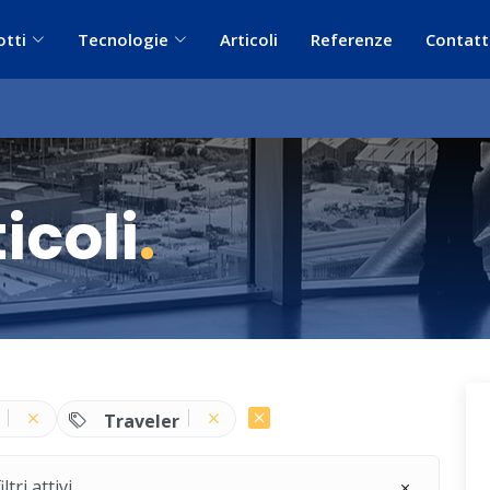
otti
Tecnologie
Articoli
Referenze
Contatt
icoli
.
Traveler
ri attivi.