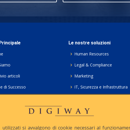
rincipale
Le nostre soluzioni
me
Human Resources
Siamo
Legal & Compliance
vio articoli
Marketing
ie di Successo
IT, Sicurezza e Infrastruttura
ie Policy
Servizi professionali HCL Do
acy
Consulenza ICT e Licenze
iesta Contatto
Crea gratis il tuo QrCode
utilizzati si avvalgono di cookie necessari al funzionamento