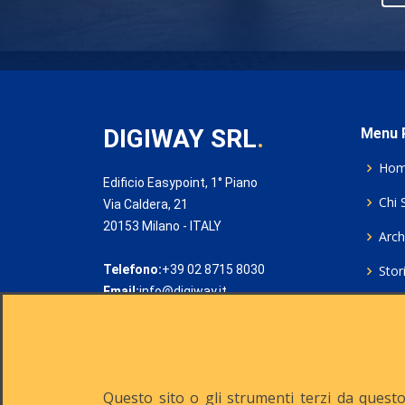
DIGIWAY SRL
.
Menu P
Ho
Edificio Easypoint, 1° Piano
Chi 
Via Caldera, 21
20153 Milano - ITALY
Archi
Telefono:
+39 02 8715 8030
Stor
Email:
info@digiway.it
Cook
Priv
Rich
Questo sito o gli strumenti terzi da questo 