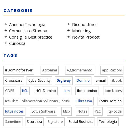
CATEGORIE
Annunci Tecnologia
Dicono di noi
Comunicato Stampa
Marketing
Consigli e Best practice
Novità Prodotti
Curiosità
TAGS
#Dominoforever
Acronimi
Aggiornamento
applicazioni
Crossware
CyberSecurity
Digiway
Domino
e-mail
Ebook
GDPR
HCL
HCL Domino
Ibm
ibm domino
Ibm Notes
Ics - Ibm Collaboration Solutions (Lotus)
Libraesva
Lotus Domino
lotus notes
Lotus Software
Msp
Notes
PEC
qr-code
Sametime
Sicurezza
Signature
Social Business
Tecnologia